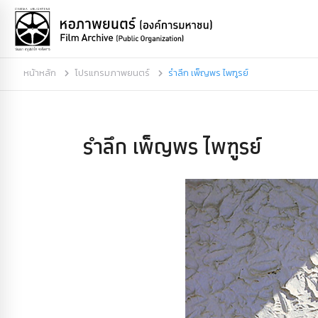
หน้าหลัก
โปรแกรมภาพยนตร์
รำลึก เพ็ญพร ไพฑูรย์
รำลึก เพ็ญพร ไพฑูรย์