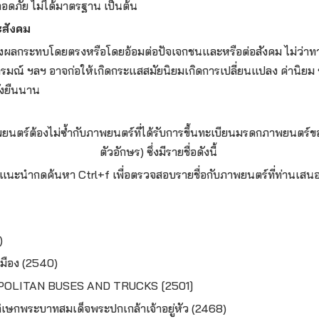
อดภัย ไม่ได้มาตรฐาน เป็นต้น
ะสังคม
่งผลกระทบโดยตรงหรือโดยอ้อมต่อปัจเจกชนและหรือต่อสังคม ไม่ว่า
ารมณ์ ฯลฯ อาจก่อให้เกิดกระแสสมัยนิยมเกิดการเปลี่ยนแปลง ค่านิยม 
ั่งยืนนาน
ยนตร์ต้องไม่ซ้ำกับภาพยนตร์ที่ได้รับการขึ้นทะเบียนมรดกภาพยนตร์ขอ
ตัวอักษร) ซึ่งมีรายชื่อดังนี้
(แนะนำกดค้นหา Ctrl+f เพื่อตรวจสอบรายชื่อกับภาพยนตร์ที่ท่านเสนอ
)
มือง (2540)
LITAN BUSES AND TRUCKS [2501]
เษกพระบาทสมเด็จพระปกเกล้าเจ้าอยู่หัว (2468)