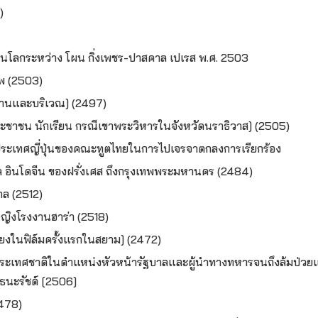
)
ยนโลกระหว่าง โผน กิ่งเพชร-ปาสคาล เปเรส พ.ศ. 2503
ทพ (2503)
้านและบริเวณ] (2497)
ชาชน นักเรียน กรณีเขาพระวิหารในจังหวัดนราธิวาส] (2505)
ระเทศญี่ปุ่นของคณะทูตไทยในการไปเจรจาตกลงการเรียกร้อง
 อินโดจีน ของฝรั่งเศส ถึงกรุงเทพพระมหานคร (2484)
ล (2512)
ญิงโรงงานฮาร่า (2518)
ยงในฟิล์มครั้งแรกในสยาม] (2472)
ื่อประเทศชาติในตำแหน่งหัวหน้ารัฐบาลและผู้นำทางทหาร
จนถึงล้มป่ว
นะรัชต์ [2506]
(2478)