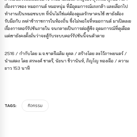
เรื่องราวของ หมอกานต์ หมอหนุ่ม ที่มีอุดมการณ์แรงกล้า และเลือกไป
ทำงานเป็นหมอชนบท ที่นั่นไม่ใช่แค่ต้องดูแลรักษาคนไข้ เขายังต้อง
รับมือกับ เหล่าข้าราชการในท้องถิ่น ซึ่งไม่พอใจที่หมอกานต์ มาเปิดเผย
เรื่องการคอร์รัปชันภายใน จนกลายเป็นการต่อสู้เชิง อุดมการณ์ที่ดุเดือด
แต่เขายังคงตั้งมั่นว่าจะสู้กับระบบคอร์รัปชันนี้จนตัวตาย
2516 / กำกับโดย ม.จ.ชาตรีเฉลิม ยุคล / สร้างโดย ละโว้ภาพยนตร์ /
นำแสดง โดย สรพงศ์ ชาตรี, นัยนา ชีวานันท์, ภิญโญ ทองเจือ / ความ
ยาว 153 นาที
TAGS:
กิจกรรม