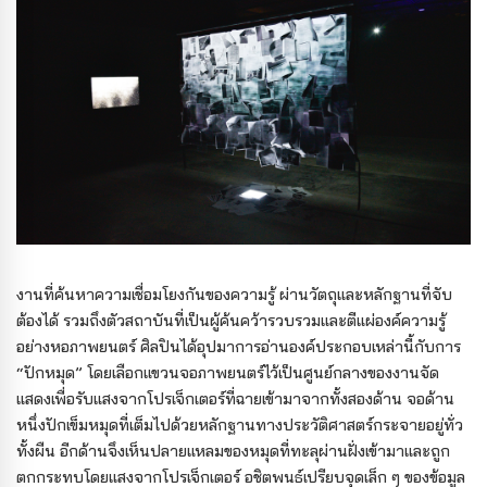
งานที่ค้นหาความเชื่อมโยงกันของความรู้ ผ่านวัตถุและหลักฐานที่จับ
ต้องได้ รวมถึงตัวสถาบันที่เป็นผู้ค้นคว้ารวบรวมและตีแผ่องค์ความรู้
อย่างหอภาพยนตร์ ศิลปินได้อุปมาการอ่านองค์ประกอบเหล่านี้กับการ
“ปักหมุด” โดยเลือกแขวนจอภาพยนตร์ไว้เป็นศูนย์กลางของงานจัด
แสดงเพื่อรับแสงจากโปรเจ็กเตอร์ที่ฉายเข้ามาจากทั้งสองด้าน จอด้าน
หนึ่งปักเข็มหมุดที่เต็มไปด้วยหลักฐานทางประวัติศาสตร์กระจายอยู่ทั่ว
ทั้งผืน อีกด้านจึงเห็นปลายแหลมของหมุดที่ทะลุผ่านฝั่งเข้ามาและถูก
ตกกระทบโดยแสงจากโปรเจ็กเตอร์ อชิตพนธ์เปรียบจุดเล็ก ๆ ของข้อมูล