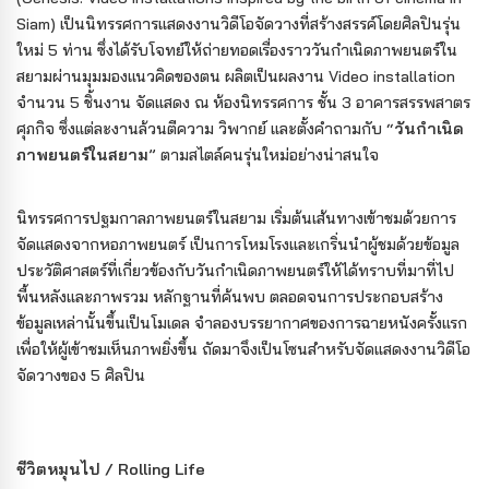
Siam) เป็นนิทรรศการแสดงงานวิดีโอจัดวางที่สร้างสรรค์โดยศิลปินรุ่น
ใหม่ 5 ท่าน ซึ่งได้รับโจทย์ให้ถ่ายทอดเรื่องราววันกำเนิดภาพยนตร์ใน
สยามผ่านมุมมองแนวคิดของตน ผลิตเป็นผลงาน Video installation
จำนวน 5 ชิ้นงาน จัดแสดง ณ ห้องนิทรรศการ ชั้น 3 อาคารสรรพสาตร
ศุภกิจ ซึ่งแต่ละงานล้วนตีความ วิพากย์ และตั้งคำถามกับ “
วันกําเนิด
ภาพยนตร์ในสยาม
” ตามสไตล์คนรุ่นใหม่อย่างน่าสนใจ
นิทรรศการปฐมกาลภาพยนตร์ในสยาม เริ่มต้นเส้นทางเข้าชมด้วยการ
จัดแสดงจากหอภาพยนตร์ เป็นการโหมโรงและเกริ่นนำผู้ชมด้วยข้อมูล
ประวัติศาสตร์ที่เกี่ยวข้องกับวันกำเนิดภาพยนตร์ให้ได้ทราบที่มาที่ไป
พื้นหลังและภาพรวม หลักฐานที่ค้นพบ ตลอดจนการประกอบสร้าง
ข้อมูลเหล่านั้นขึ้นเป็นโมเดล จำลองบรรยากาศของการฉายหนังครั้งแรก
เพื่อให้ผู้เข้าชมเห็นภาพยิ่งขึ้น ถัดมาจึงเป็นโซนสำหรับจัดแสดงงานวิดีโอ
จัดวางของ 5 ศิลปิน
ชีวิตหมุนไป / Rolling Life