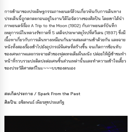
การเข้ามาของประดิษฐกรรมภาพยนตร์ล้วนเกี่ยวพันกับการเดินทาง
ประเด็นนี้ถูกตกตะกอนอยู่ในงานวิดีโอจัดวางของศิลปิน โดยเขาได้นำ
ภาพยนตร์เรื่อง A Trip to the Moon (1902) กับภาพยนตร์บันทึก
เหตุการณ์ในหลวงรัชกาลที่ 5 เสด็จประพาสยุโรปที่สวีเดน (1897) ซึ่งมี
เนื้อหาเกี่ยวกับการเดินทางเหมือนกันมาผสมผสานเข้าด้วยกัน และฉาย
หนังทั้งสองเรื่องเข้าไปยังอุปกรณ์พิเศษที่สร้างขึ้น จนเกิดการซ้อนทับ
ของเศษภาพและกระจายตัวของฟุตเทจเต็มผืนผนัง ปล่อยให้ผู้เข้าชมทำ
หน้าที่รวบรวมปะติดปะต่อเศษชิ้นส่วนเหล่านั้นและทําความเข้าใจเสี้ยว
ของประวัติศาสตร์ในแ¬¬¬บบของตนเอง
สะเก็ดประกาย / Spark From the Past
ศิลปิน
: อชิตพนธ์ เพียรสุขประเสริฐ