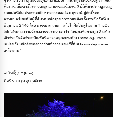
ๆ คล้ายกับการดูหนังในยุคแรกเริ่มแบบถ้ำมองที่ผู้ชมต้องส่องดูผ่านช่อง
ทีละคน เนื้อหาเรื่องราวจะถูกเล่าผ่านแอนิเมชัน 2 มิติที่มาปรากฏตัวอยู่
บนแผ่นฟิล์ม ประกอบเสียงบรรยายของ โดม สุขวงศ์ ผู้ก่อตั้งหอ
ภาพยนตร์และเป็นผู้ที่ค้นพบหลักฐานการฉายหนังครั้งแรกเมื่อวันที่ 10
มิถุนายน 2440 โดย ธวัชชัย ดวงนภา หนึ่งในศิลปินคู่ในนาม ThaDa
lab ได้ขยายความถึงผลงานของพวกเขาว่า “เหตุผลที่อยากผูก 2 อย่าง
เข้าด้วยกันคือตัวแอนิเมชันที่เราวาดทุกอย่างเป็น Frame-by-Frame
เหมือนกับหลักคิดของการถ่ายทำภาพยนตร์ที่เป็น Frame-by-Frame
เหมือนกัน”
♤(โพธิ์) / ♤(Pho)
ศิลปิน
: สะรุจ ศุภสุทธิเวช