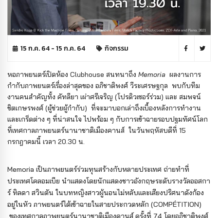
15 ก.ค. 64 - 15 ก.ค. 64
กิจกรรม
หอภาพยนตร์เปิดห้อง Clubhouse สนทนาถึง
Memoria
ผลงานการ
กำกับภาพยนตร์เรื่องล่าสุดของ อภิชาติพงศ์ วีระเศรษฐกุล พบกับทีม
งานคนสำคัญทั้ง คัทลียา เผ่าศรีเจริญ (โปรดิวเซอร์ร่วม) และ สมพจน์
ชิตเกษรพงศ์ (ผู้ช่วยผู้กำกับ) ที่จะมาบอกเล่าถึงเบื้องหลังการทำงาน
และเกร็ดต่าง ๆ ที่น่าสนใจ ไปพร้อม ๆ กับการเข้าฉายรอบปฐมทัศน์โลก
ที่เทศกาลภาพยนตร์นานาชาติเมืองคานส์ ในวันพฤหัสบดีที่ 15
กรกฎาคมนี้ เวลา 20.30 น.
Memoria เป็นภาพยนตร์ร่วมทุนสร้างกับหลายประเทศ ถ่ายทำที่
ประเทศโคลอมเบีย นำแสดงโดยนักแสดงชาวอังกฤษระดับรางวัลออสกา
ร์ ทิลดา สวินตัน ในบทหญิงสาวผู้นอนไม่หลับและเสียงปริศนาดังก้อง
อยู่ในหัว ภาพยนตร์ได้เข้าฉายในสายประกวดหลัก (COMPÉTITION)
ของเทศกาลภาพยนตร์นานาชาติเมืองคานส์ ครั้งที่ 74 โดยอภิชาติพงศ์