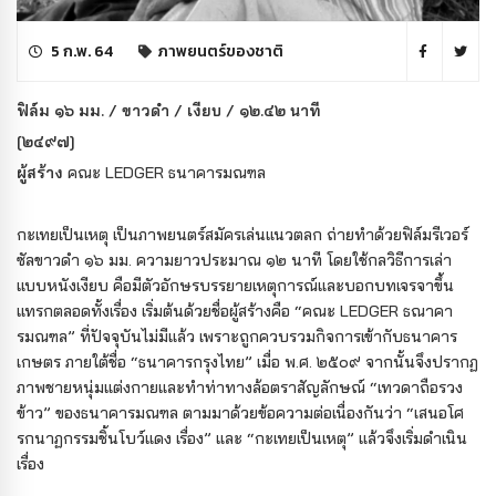
5 ก.พ. 64
ภาพยนตร์ของชาติ
ฟิล์ม ๑๖ มม. / ขาวดำ / เงียบ / ๑๒.๔๒ นาที
[๒๔๙๗]
ผู้สร้าง
คณะ LEDGER ธนาคารมณฑล
กะเทยเป็นเหตุ เป็นภาพยนตร์สมัครเล่นแนวตลก ถ่ายทำด้วยฟิล์มรีเวอร์
ซัลขาวดำ ๑๖ มม. ความยาวประมาณ ๑๒ นาที โดยใช้กลวิธีการเล่า
แบบหนังเงียบ คือมีตัวอักษรบรรยายเหตุการณ์และบอกบทเจรจาขึ้น
แทรกตลอดทั้งเรื่อง เริ่มต้นด้วยชื่อผู้สร้างคือ “คณะ LEDGER ธณาคา
รมณฑล” ที่ปัจจุบันไม่มีแล้ว เพราะถูกควบรวมกิจการเข้ากับธนาคาร
เกษตร ภายใต้ชื่อ “ธนาคารกรุงไทย” เมื่อ พ.ศ. ๒๕๐๙ จากนั้นจึงปรากฏ
ภาพชายหนุ่มแต่งกายและทำท่าทางล้อตราสัญลักษณ์ “เทวดาถือรวง
ข้าว” ของธนาคารมณฑล ตามมาด้วยข้อความต่อเนื่องกันว่า “เสนอโศ
รกนาฏกรรมชิ้นโบว์แดง เรื่อง” และ “กะเทยเป็นเหตุ” แล้วจึงเริ่มดำเนิน
เรื่อง