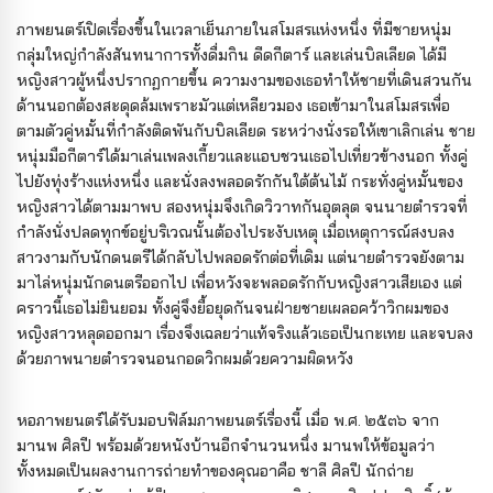
ภาพยนตร์เปิดเรื่องขึ้นในเวลาเย็นภายในสโมสรแห่งหนึ่ง ที่มีชายหนุ่ม
กลุ่มใหญ่กำลังสันทนาการทั้งดื่มกิน ดีดกีตาร์ และเล่นบิลเลียด ได้มี
หญิงสาวผู้หนึ่งปรากฏกายขึ้น ความงามของเธอทำให้ชายที่เดินสวนกัน
ด้านนอกต้องสะดุดล้มเพราะมัวแต่เหลียวมอง เธอเข้ามาในสโมสรเพื่อ
ตามตัวคู่หมั้นที่กำลังติดพันกับบิลเลียด ระหว่างนั่งรอให้เขาเลิกเล่น ชาย
หนุ่มมือกีตาร์ได้มาเล่นเพลงเกี้ยวและแอบชวนเธอไปเที่ยวข้างนอก ทั้งคู่
ไปยังทุ่งร้างแห่งหนึ่ง และนั่งลงพลอดรักกันใต้ต้นไม้ กระทั่งคู่หมั้นของ
หญิงสาวได้ตามมาพบ สองหนุ่มจึงเกิดวิวาทกันอุตลุต จนนายตำรวจที่
กำลังนั่งปลดทุกข์อยู่บริเวณนั้นต้องไประงับเหตุ เมื่อเหตุการณ์สงบลง
สาวงามกับนักดนตรีได้กลับไปพลอดรักต่อที่เดิม แต่นายตำรวจยังตาม
มาไล่หนุ่มนักดนตรีออกไป เพื่อหวังจะพลอดรักกับหญิงสาวเสียเอง แต่
คราวนี้เธอไม่ยินยอม ทั้งคู่จึงยื้อยุดกันจนฝ่ายชายเผลอคว้าวิกผมของ
หญิงสาวหลุดออกมา เรื่องจึงเฉลยว่าแท้จริงแล้วเธอเป็นกะเทย และจบลง
ด้วยภาพนายตำรวจนอนกอดวิกผมด้วยความผิดหวัง
หอภาพยนตร์ได้รับมอบฟิล์มภาพยนตร์เรื่องนี้ เมื่อ พ.ศ. ๒๕๓๖ จาก
มานพ ศิลปี พร้อมด้วยหนังบ้านอีกจำนวนหนึ่ง มานพให้ข้อมูลว่า
ทั้งหมดเป็นผลงานการถ่ายทำของคุณอาคือ ชาลี ศิลปี นักถ่าย