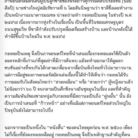
ภาพยนตร์สมัครเล่นผู้เป็นลูกชายของพระยาวิศุกรรมศิลปประสิทธิ์ (น้อย
ศิลปี) นายช่างใหญ่สมัยรัชกาลที่ ๖ โดยสันนิษฐานว่า ชาลีซึ่งเคยทำงาน
เป็นพนักงานธนาคารมณฑล น่าจะถ่ายทำ กะเทยเป็นเหตุ ในช่วงปี พ.ศ.
๒๔๙๗ เนื่องจากฉากทุ่งร้างในเรื่องนั้น เป็นพื้นที่ในซอยเศรษฐบุตร
ถนนสุขุมวิท ที่ชาลีกำลังปรับปรุงเพื่อเตรียมสร้างบ้าน และบ้านหลังนี้ได้
ทำพิธีขึ้นบ้านใหม่ใน พ.ศ. ๒๔๙๘
กะเทยเป็นเหตุ จึงเป็นภาพยนตร์ไทยที่นำเสนอเรื่องกะเทยและใช้เป็นตัว
ละครหลักที่เก่าแก่ที่สุดเท่าที่มีการค้นพบ แม้จะทำออกมาให้ดูตลก
ขบขันอย่างที่พบกันได้กลาดเกลื่อนจากสื่อบันเทิงไทยทั่วไปมายาวนาน
แต่การมีอยู่ของภาพยนตร์สมัครเล่นเรื่องนี้ได้ทำให้เห็นว่า กะเทยได้รับ
การยอมรับในสังคมไทยว่า “สวยเหมือน” หรือ “สวยกว่า” ผู้หญิงมาแล้ว
ไม่น้อยกว่า ๖๐ ปี จนกลายเป็นศึกชิงนางอันชุลมุนในเรื่อง และที่สำคัญ
ความสัมพันธ์ของชายหนุ่มกับกะเทยที่มีสถานะเป็นถึง “คู่หมั้น” นั้น ยัง
เป็นการนำเสนอที่ “ก้าวหน้า” อย่างที่แม้แต่ภาพยนตร์ไทยส่วนใหญ่ใน
ปัจจุบันยังไม่สามารถไปถึง
นอกจากจะเป็นหนึ่งใน “หนังสั้น” ของคนไทยยุคก่อน พ.ศ. ๒๕๐๐ เพียง
ไม่กี่เรื่องที่ยังคงหลงเหลืออยู่ กะเทยเป็นเหตุ จึงเป็นหลักฐานสำคัญที่คน