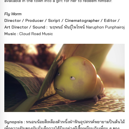
available in the town into a gift for her to redeem himself.
Fly Worm
Director / Producer / Script / Cinematographer / Editor /
Art Director / Sound :
นฤพนธ์ พันธุ์ไพโรจน์ Naruphon Punphairoj
Music :
Cloud Road Music
Synopsis :
หนอนน้อยสีเหลืองตัวหนึ่งฝ่าฟันอุปสรรค์พยายามปีนต้นไม้
เพื่อความฝันของมันนั่นคือการได้บินอย่างผีเสื้อเหมือนกับเพื่อน ๆ ของ