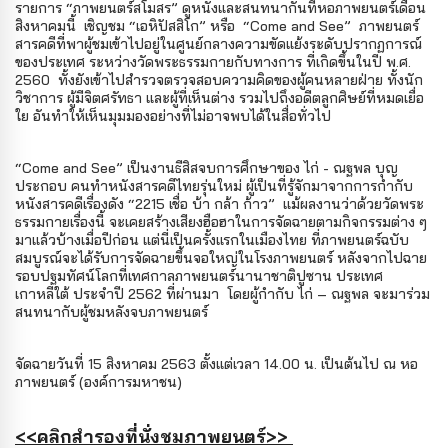
รายการ “ภาพยนตร์สโมสร” ดูหนังและสนทนากันที่หอภาพยนตร์เดือน
สิงหาคมนี้
เชิญชม “เอหิปัสสิโก” หรือ
“Come and See”
ภาพยนตร์
สารคดีที่พาผู้ชมเข้าไปอยู่ในศูนย์กลางความขัดแย้งระดับปรากฏการณ์
ของประเทศ ระหว่างวัดพระธรรมกายกับทางการ ที่เกิดขึ้นในปี พ.ศ.
2560
ทั้งยังเข้าไปสำรวจตรวจสอบความคิดของผู้คนหลายฝ่าย ทั้งนัก
วิชาการ ผู้มีจิตศรัทธา และผู้ที่เห็นต่าง รวมไปถึงอดีตลูกศิษย์ที่หมดเยื่อ
ใย อันทำให้เห็นมุมมองอย่างที่ไม่อาจพบได้ในสื่อทั่วไป
“Come and See” เป็นงานธีสิสจบการศึกษาของ ไก่ - ณฐพล บุญ
ประกอบ คนทำหนังสารคดีไทยรุ่นใหม่ ผู้เป็นที่รู้จักมาจากการกำกับ
หนังสารคดีเรื่องดัง “2215 เชื่อ บ้า กล้า ก้าว”
แม้ผลงานว่าด้วยวัดพระ
ธรรมกายเรื่องนี้ จะเคยสร้างเสียงฮือฮาในการจัดฉายตามกิจกรรมต่าง ๆ
มาแล้วบ้างเมื่อปีก่อน แต่นี่เป็นครั้งแรกในเมืองไทย ที่ภาพยนตร์ฉบับ
สมบูรณ์จะได้รับการจัดฉายขึ้นจอใหญ่ในโรงภาพยนตร์ หลังจากไปฉาย
รอบปฐมทัศน์โลกที่เทศกาลภาพยนตร์นานาชาติปูซาน ประเทศ
เกาหลีใต้ ประจำปี 2562 ที่ผ่านมา
โดยผู้กำกับ ไก่ – ณฐพล จะมาร่วม
สนทนากับผู้ชมหลังจบภาพยนตร์
จัดฉายวันที่ 15 สิงหาคม 2563 ตั้งแต่เวลา 14.00 น. เป็นต้นไป ณ หอ
ภาพยนตร์ (องค์การมหาชน)
<<คลิกสำรองที่นั่งชมภาพยนตร์>>