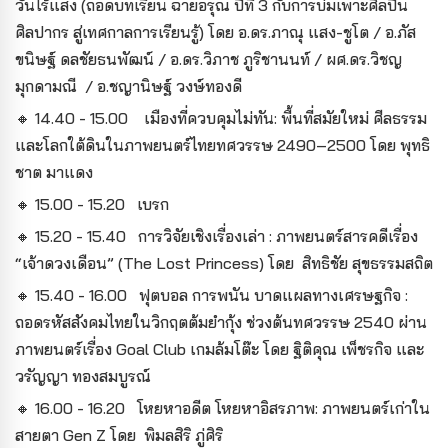
วันไร้แสง (ถอดบทเรียน ฉายอรุณ ปีที่ 3 กับการบ่มเพาะศิลปิน
ศิลปากร สู่เทศกาลการเรียนรู้) โดย อ.ดร.ภาณุ แสง-ชูโต / อ.ภัส
ขนิษฐ์ ดลชัยธนพัฒน์ / อ.ดร.วิภาช ภูริชานนท์ / ผศ.ดร.วิชญ
มุกดามณี / อ.ชญานิษฐ์ วงษ์ทองดี
🔸 14.40 - 15.00 เมืองที่ควบคุมไม่ทัน: พื้นที่สมัยใหม่ ศีลธรรม
และโลกใต้ดินในภาพยนตร์ไทยทศวรรษ 2490–2500 โดย พุทธิ
ชาต มาแดง
🔸 15.00 - 15.20 เบรก
🔸 15.20 - 15.40 การวิจัยเชิงเรื่องเล่า : ภาพยนตร์สารคดีเรื่อง
“เจ้าดวงเดือน” (The Lost Princess) โดย สิทธิชัย สุขธรรมสถิต
🔸 15.40 - 16.00 ฟุตบอล การพนัน บาดแผลทางเศรษฐกิจ :
ถอดรหัสสังคมไทยในวิกฤตต้มยำกุ้ง ช่วงต้นทศวรรษ 2540 ผ่าน
ภาพยนตร์เรื่อง Goal Club เกมล้มโต๊ะ โดย ฐิติคุณ เพ็ชรกิจ และ
วรัญญา ทองสมบูรณ์
🔸 16.00 - 16.20 โหยหาอดีต โหยหาอิสรภาพ: ภาพยนตร์เก่าใน
สายตา Gen Z โดย พิมลสิริ ภู่ศิริ