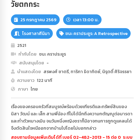
วัยตกกระ
25 กรกฎาคม 2569
เวลา 13:00 น.
โรงศาลาศีนิมา
ชนะ คราประยูร: A Retrospective
2521
กำกับโดย
ชนะ คราประยูร
สนับสนุนโดย
-
นำแสดงโดย
สรพงศ์ ชาตรี, ทาริกา ธิดาทิตย์, นิรุตติ์ ศิริจรรยา
ความยาว
122 นาที
ภาษา
ไทย
เรื่องของครอบครัวที่สมบูรณ์พร้อมด้วยเกียรติและทรัพย์สินของ
นิสา วัฒน์ และ เล็ก สามพี่น้อง ที่ไม่ได้นึกถึงความกตัญญูต่อมารดา
และทำตัวหมางเมิน จนวันหนึ่งหญิงชราก็มิอาจทนการถูกดูแคลนได้
จึงตัดสินใจหนีออกจากบ้านไปโดยไม่บอกกล่าว
สอบถามข้อมูลเพิ่มเติมได้ที่ เบอร์ 02-482-2013 - 15 ต่อ 0 ระบบ