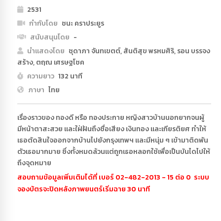
2531
กำกับโดย
ชนะ คราประยูร
สนับสนุนโดย
-
นำแสดงโดย
ชุดาภา จันทเขตต์, สันติสุข พรหมศิริ, รอน บรรจง
สร้าง, ตฤณ เศรษฐโชค
ความยาว
132 นาที
ภาษา
ไทย
เรื่องราวของ ทองดี หรือ ทองประกาย หญิงสาวบ้านนอกยากจนผู้
มีหน้าตาสะสวย และใฝ่ฝันถึงชื่อเสียง เงินทอง และเกียรติยศ ทำให้
เธอตัดสินใจออกจากบ้านไปยังกรุงเทพฯ และมีหนุ่ม ๆ เข้ามาติดพัน
ตัวเธอมากมาย ซึ่งทั้งหมดล้วนแต่ถูกเธอหลอกใช้เพื่อเป็นบันไดไปให้
ถึงจุดหมาย
สอบถามข้อมูลเพิ่มเติมได้ที่ เบอร์ 02-482-2013 - 15 ต่อ 0 ระบบ
จองบัตรจะปิดหลังภาพยนตร์เริ่มฉาย 30 นาที