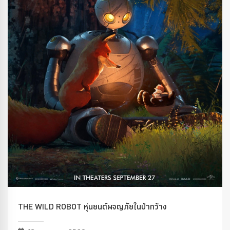
THE WILD ROBOT หุ่นยนต์ผจญภัยในป่ากว้าง