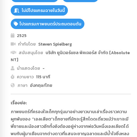
ไม่มีโปรแกรมฉายในวันนี้
โปรแกรมภาพยนตร์ประถมตอนต้น
2525
กำกับโดย
Steven Spielberg
สนับสนุนโดย
บริษัท ยูนิเวอร์แซล พิคเจอร์ส จำกัด [Absolute
NT]
นำแสดงโดย
-
ความยาว
115 นาที
ภาษา
อังกฤษ/ไทย
เรื่องย่อ:
ภาพยนตร์ที่ครองใจเด็กทุกรุ่นมาอย่างยาวนานเล่าเรื่องราวความ
ผูกพันของ “เอลเลียต”เด็กชายที่มักจะรู้สึกโดดเดี่ยวแม้ว่าเขาจะมี
พี่ชายและน้องสาวอีกทั้งยังต้องอยู่ห่างจากพ่อวันหนึ่งเอลเลียตได้
พบกับผู้มาเยือนจากต่างดาวที่แสนจะชาญฉลาดและมีน้ำใจซึ่งหลง