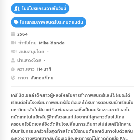
ไม่มีโปรแกรมฉายในวันนี้
โปรแกรมภาพยนตร์ประถมตอนต้น
2564
กำกับโดย
Mike Rianda
สนับสนุนโดย
-
นำแสดงโดย
-
ความยาว
114 นาที
ภาษา
อังกฤษ/ไทย
เคธี มิตเชลล์ เด็กสาวผู้หลงใหลในการทำภาพยนตร์และใฝ่ฝันจะได้
เรียนต่อในโรงเรียนภาพยนตร์ชื่อดังและได้รับการตอบรับเข้าเรียนใน
มหาวิทยาลัยในฝัน แต่ ริค พ่อของเธอซึ่งเป็นคนรักธรรมชาติและไม่
ถนัดเทคโนโลยีกลับรู้สึกกังวลและไม่อยากให้ลูกสาวต้องไปไกล
ครอบครัวมิตเชลล์จึงตัดสินใจเปลี่ยนการเดินทางไปส่งเคธีให้กลาย
เป็นทริปครอบครัวครั้งสุดท้าย โดยใช้รถยนต์ออกเดินทางไปด้วยกัน
ระหว่างทางพวกเขากลับต้องเผชิญเหตุการณ์ไม่คาดคิดเมื่อ PAL