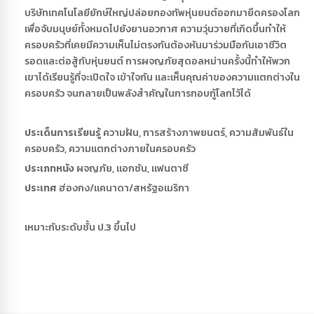
บริษัทเทคโนโลยียักษ์ใหญ่ปล่อยกองทัพหุ่นยนต์ออกมายึดครองโลก
เพื่อจับมนุษย์ทั้งหมดไปยังยานอวกาศ ความวุ่นวายที่เกิดขึ้นทำให้
ครอบครัวที่เคยมีความเห็นไม่ตรงกันต้องหันมาร่วมมือกันเอาชีวิต
รอดและต่อสู้กับหุ่นยนต์ การผจญภัยสุดอลหม่านครั้งนี้ทำให้พวก
เขาได้เรียนรู้ที่จะเปิดใจ เข้าใจกัน และเห็นคุณค่าของความแตกต่างใน
ครอบครัว จนกลายเป็นพลังสำคัญในการกอบกู้โลกไว้ได้
ประเด็นการเรียนรู้
ความฝัน, การสร้างภาพยนตร์, ความสัมพันธ์ใน
ครอบครัว, ความแตกต่างภายในครอบครัว
ประเภทหนัง
ผจญภัย, แอกชัน, แฟนตาซี
ประเทศ
ฮ่องกง/แคนาดา/สหรัฐอเมริกา
เหมาะกับระดับชั้น ป.3 ขึ้นไป