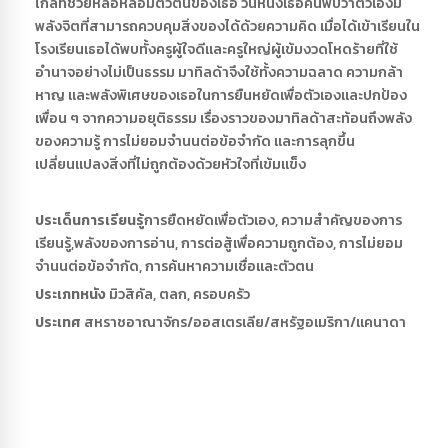
ไกลที่ช่วยหล่อหลอมตัวตนของเธอ วันหนึ่งเธอค้นพบว่าตัวเองมี
พลังจิตที่สามารถควบคุมสิ่งของได้ด้วยความคิด เมื่อได้เข้าเรียนใน
โรงเรียนเธอได้พบทั้งครูผู้ใจดีและครูใหญ่ผู้เข้มงวดโหดร้ายที่ใช้
อำนาจอย่างไม่เป็นธรรม มาทิลด้าจึงใช้ทั้งความฉลาด ความกล้า
หาญ และพลังพิเศษของเธอในการยืนหยัดเพื่อตัวเองและปกป้อง
เพื่อน ๆ จากความอยุติธรรม เรื่องราวของมาทิลด้าสะท้อนถึงพลัง
ของความรู้ การไม่ยอมจำนนต่อข้อจำกัด และการลุกขึ้น
เปลี่ยนแปลงสิ่งที่ไม่ถูกต้องด้วยหัวใจที่เข้มแข็ง
ประเด็นการเรียนรู้
การยืดหยัดเพื่อตัวเอง, ความสำคัญของการ
เรียนรู้,พลังของการอ่าน, การต่อสู้เพื่อความถูกต้อง, การไม่ยอม
จำนนต่อข้อจำกัด, การค้นหาความเชื่อและตัวตน
ประเภทหนัง
มิวสิคัล, ตลก, ครอบครัว
ประเทศ
สหราชอาณาจักร/ออสเตรเลีย/สหรัฐอเมริกา/แคนาดา