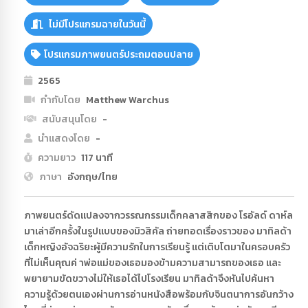
ไม่มีโปรแกรมฉายในวันนี้
โปรแกรมภาพยนตร์ประถมตอนปลาย
2565
กำกับโดย
Matthew Warchus
สนับสนุนโดย
-
นำแสดงโดย
-
ความยาว
117 นาที
ภาษา
อังกฤษ/ไทย
ภาพยนตร์ดัดแปลงจากวรรณกรรมเด็กคลาสสิกของ โรอัลด์ ดาห์ล
มาเล่าอีกครั้งในรูปแบบของมิวสิคัล ถ่ายทอดเรื่องราวของ มาทิลด้า
เด็กหญิงอัจฉริยะผู้มีความรักในการเรียนรู้ แต่เติบโตมาในครอบครัว
ที่ไม่เห็นคุณค่ าพ่อแม่ของเธอมองข้ามความสามารถของเธอ และ
พยายามขัดขวางไม่ให้เธอได้ไปโรงเรียน มาทิลด้าจึงหันไปค้นหา
ความรู้ด้วยตนเองผ่านการอ่านหนังสือพร้อมกับจินตนาการอันกว้าง