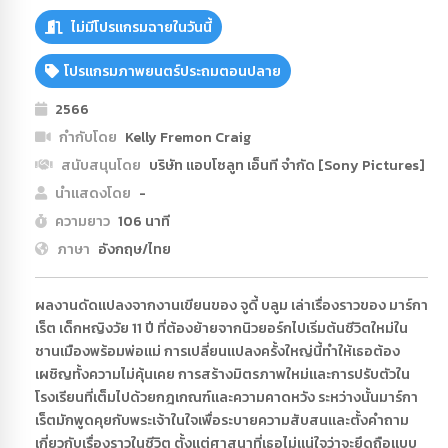
ไม่มีโปรแกรมฉายในวันนี้
โปรแกรมภาพยนตร์ประถมตอนปลาย
2566
กำกับโดย
Kelly Fremon Craig
สนับสนุนโดย
บริษัท แอบโซลูท เอ็นที จำกัด [Sony Pictures]
นำแสดงโดย
-
ความยาว
106 นาที
ภาษา
อังกฤษ/ไทย
ผลงานดัดแปลงจากงานเขียนของ จูดี้ บลูม เล่าเรื่องราวของ มาร์กา
เร็ต เด็กหญิงวัย 11 ปี ที่ต้องย้ายจากนิวยอร์กไปเริ่มต้นชีวิตใหม่ใน
ชานเมืองพร้อมพ่อแม่ การเปลี่ยนแปลงครั้งใหญ่นี้ทำให้เธอต้อง
เผชิญทั้งความไม่คุ้นเคย การสร้างมิตรภาพใหม่และการปรับตัวใน
โรงเรียนที่เต็มไปด้วยกฎเกณฑ์และความคาดหวัง ระหว่างนั้นมาร์กา
เร็ตมักพูดคุยกับพระเจ้าในใจเพื่อระบายความสับสนและตั้งคำถาม
เกี่ยวกับเรื่องราวในชีวิต ตั้งแต่ศาสนาที่เธอไม่แน่ใจว่าจะยึดถือแบบ