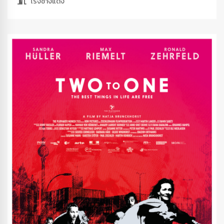
โรงช้างแดง