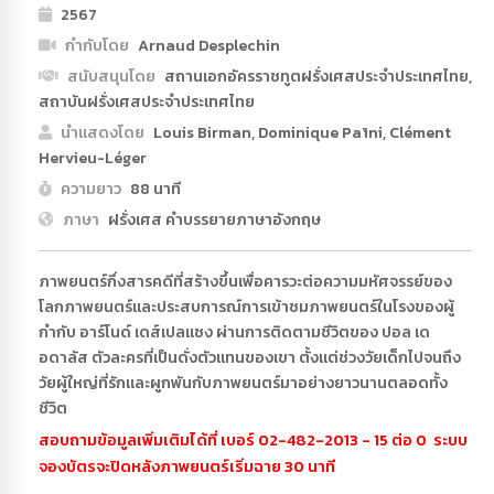
2567
กำกับโดย
Arnaud Desplechin
สนับสนุนโดย
สถานเอกอัครราชทูตฝรั่งเศสประจำประเทศไทย,
สถาบันฝรั่งเศสประจำประเทศไทย
นำแสดงโดย
Louis Birman, Dominique Païni, Clément
Hervieu-Léger
ความยาว
88 นาที
ภาษา
ฝรั่งเศส คำบรรยายภาษาอังกฤษ
ภาพยนตร์กึ่งสารคดีที่สร้างขึ้นเพื่อคารวะต่อความมหัศจรรย์ของ
โลกภาพยนตร์และประสบการณ์การเข้าชมภาพยนตร์ในโรงของผู้
กำกับ อาร์โนด์ เดส์เปลแชง ผ่านการติดตามชีวิตของ ปอล เด
อดาลัส ตัวละครที่เป็นดั่งตัวแทนของเขา ตั้งแต่ช่วงวัยเด็กไปจนถึง
วัยผู้ใหญ่ที่รักและผูกพันกับภาพยนตร์มาอย่างยาวนานตลอดทั้ง
ชีวิต
สอบถามข้อมูลเพิ่มเติมได้ที่ เบอร์ 02-482-2013 - 15 ต่อ 0 ระบบ
จองบัตรจะปิดหลังภาพยนตร์เริ่มฉาย 30 นาที