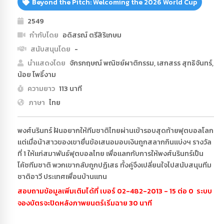
Beyond the Pitch: Welcoming the 2026 World Cup
2549
กำกับโดย
อดิสรณ์ ตรีสิริเกษม
สนับสนุนโดย
-
นำแสดงโดย
จักรกฤษณ์ พณิชย์ผาติกรรม, เสกสรร สุทธิจันทร์,
น้อย โพธิ์งาม
ความยาว
113 นาที
ภาษา
ไทย
พงศ์นรินทร์ ฝันอยากให้ทีมชาติไทยผ่านเข้ารอบสุดท้ายฟุตบอลโลก
แต่เมื่อน้าสาวของเขายื่นข้อเสนอมอบเงินถูกสลากกินแบ่งฯ รางวัล
ที่ 1 ให้แก่สมาพันธ์ฟุตบอลไทย เพื่อแลกกับการให้พงศ์นรินทร์เป็น
โค้ชทีมชาติ พวกเขากลับถูกปฏิเสธ ทั้งคู่จึงเปลี่ยนใจไปสนับสนุนทีม
ชาติอาวี ประเทศเพื่อนบ้านแทน
สอบถามข้อมูลเพิ่มเติมได้ที่ เบอร์ 02-482-2013 - 15 ต่อ 0 ระบบ
จองบัตรจะปิดหลังภาพยนตร์เริ่มฉาย 30 นาที