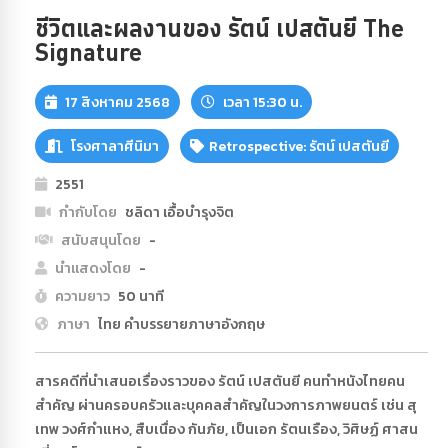
ชีวิตและผลงานของ รัตน์ เปสตันยี The
Signature
17 สิงหาคม 2568
เวลา 15:30 น.
โรงศาลาศีนิมา
Retrospective: รัตน์ เปสตันยี
2551
กำกับโดย
ชลิดา เอื้อบำรุงจิต
สนับสนุนโดย
-
นำแสดงโดย
-
ความยาว
50 นาที
ภาษา
ไทย คำบรรยายภาษาอังกฤษ
สารคดีที่นำเสนอเรื่องราวของ รัตน์ เปสตันยี คนทำหนังไทยคน
สำคัญ ผ่านครอบครัวและบุคคลสำคัญในวงการภาพยนตร์ เช่น สุ
เทพ วงศ์กำแหง, สืบเนื่อง กันภัย, เป็นเอก รัตนเรือง, วิศิษฏ์ ศาสน