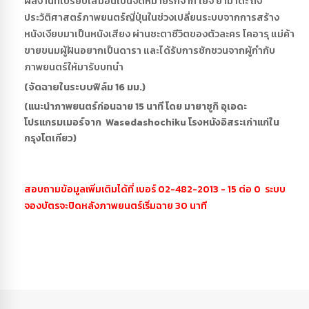
ผลงานที่เปรียบเสมือนเป็นจดหมายรักจาก โยจิ ยามาดะ ถึง
ประวัติศาสตร์ภาพยนตร์ญี่ปุ่นในช่วงเปลี่ยนระบบจากการสร้าง
หนังเงียบมาเป็นหนังเสียง ผ่านชะตาชีวิตของตัวละคร โคอารุ แม่ค้า
ขายขนมผู้ฝันอยากเป็นดารา และได้รับการชักชวนจากผู้กำกับ
ภาพยนตร์ให้มารับบทนำ
(จัดฉายในระบบฟิล์ม 16 มม.)
(แนะนำภาพยนตร์ก่อนฉาย 15 นาที โดย มายาซูกิ อุเอดะ
โปรแกรมเมอร์จาก Wasedashochiku โรงหนังอิสระเก่าแก่ใน
กรุงโตเกียว)
สอบถามข้อมูลเพิ่มเติมได้ที่ เบอร์ 02-482-2013 - 15 ต่อ 0 ระบบ
จองบัตรจะปิดหลังภาพยนตร์เริ่มฉาย 30 นาที