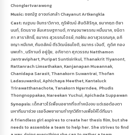
Chonglertvarawong
Music:
ชยณัฐ อาจเก่งกล้า Chayanut Artkengkla
Cast:
ณฐมน จันทราวิภาต, ภูริพัฒน์ สันติสิริกุล, ธนากฤต ติยา
นนท์, รัตนราช ลิ่มเศรษฐกานต์, กาญจนาพรรณ หมื่นนาค, ชนิดา
ภา สาราสิทธิ์, ธนากร สุวรรณไตรย์, ทอฝัน ลดาสุวรรณกุล, อภิ
ชญา หมีเทศ, กันตลัคน์ ตีรวัฒน์ธนโชติ, ธนากร เงินดี, ภูดิศ ทอง
นพเก้า , นรีกานต์ อยู่จุ้ย, อภิชาดา ศุภวรรณ Natthamon
Jantraviphart, Puripat Suntisirikul, Thanakrit Tiyanont,
Rattanrach Limsethakan, Kanjanapan Mueannak,
Chanidapa Sarasit, Thanakorn Suwantrai, Thofan
Ladasuwankul, Aphichaya Meethet, Kantaluck
Trirawatthanachote, Tanakorn Ngerndee, Phudis
Thongnoppakao, Nareekan Yuchui, Apichada Suppawan
Synopsis:
เด็กสาวไร้เพื่อนอยากที่จะทำหนังจบ แต่เธอต้องตา
มหาทีมมาช่วย เธอจึงพยายามทำทุกวิถีทางเพื่อให้ได้ทีมมา
A friendless girl aspires to create her thesis film, but she
needs to assemble a team to help her. She strives to find
a way, doing everything she can to gather a team.