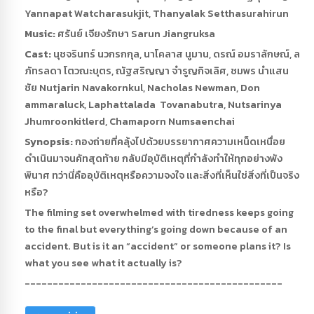
Yannapat Watcharasukjit, Thanyalak Setthasurahirun
Music:
ศรันย์ เจียงรักษา Sarun Jiangruksa
Cast:
นุชจรินทร์ นวกรกกุล, นาโคลาส นูมาน, ดรณ์ อมราลักษณ์, ล
ภัทรลดา โตวณะบุตร, ณัฐสริญญา จำรูญกิจเลิศ, ชมพร นำแสน
ชัย Nutjarin Navakornkul, Nacholas Newman, Don
ammaraluck, Laphattalada Tovanabutra, Nutsarinya
Jhumroonkitlerd, Chamaporn Numsaenchai
Synopsis:
กองถ่ายที่คลุ้งไปด้วยบรรยากาศความเหน็ดเหนื่อย
ดำเนินมาจนคัทสุดท้าย กลับมีอุบัติเหตุที่กำลังทำให้ทุกอย่างพัง
พินาศ ทว่านี่คืออุบัติเหตุหรือความจงใจ และสิ่งที่เห็นใช่สิ่งที่เป็นจริง
หรือ?
The filming set overwhelmed with tiredness keeps going
to the final but everything’s going down because of an
accident. But is it an “accident” or someone plans it? Is
what you see what it actually is?
----------------------------------------------