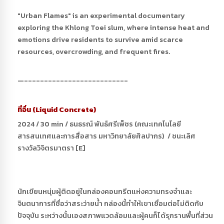
"Urban Flames" is an experimental documentary
exploring the Khlong Toei slum, where intense heat and
emotions drive residents to survive amid scarce
resources, overcrowding, and frequent fires.
—--------------------------
ที่อื่น (Liquid Concrete)
2024 / 30 min / ธนธรณ์ พันธ์ศรีเพ็ชร (คณะเทคโนโลยี
สารสนเทศและการสื่อสาร มหาวิทยาลัยศิลปากร) / ชนะเลิศ
รางวัลวิจิตรมาตรา [E]
นักเขียนหนุ่มผู้ติดอยู่ในกล่องคอนกรีตแห่งความทรงจำและ
จินตนาการที่ชื่อว่าสระว่ายน้ำ กล่องนี้ทำให้เขาเชื่อมต่อไม่ติดกับ
ปัจจุบัน ระหว่างนั้นเองสภาพแวดล้อมและผู้คนก็ได้รุกรานพื้นที่ส่วน