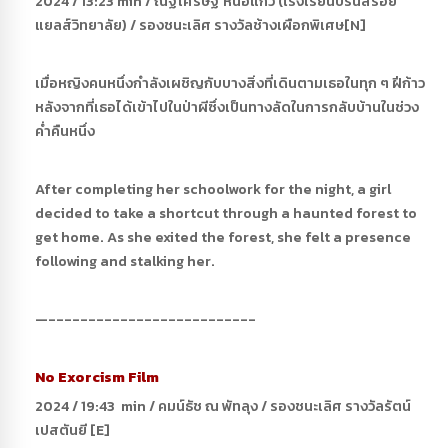
2024 / 13:23 min / ณัฐเศรษฐ หน่อแก้ว (โรงเรียนปรินส์รอย
แยลส์วิทยาลัย) / รองชนะเลิศ รางวัลช้างเผือกพิเศษ[N]
เมื่อหญิงคนหนึ่งกำลังเผชิญกับบางสิ่งที่เดินตามเธอในทุก ๆ ฝีก้าว
หลังจากที่เธอได้เข้าไปในป่าผีซึ่งเป็นทางลัดในการกลับบ้านในช่วง
ค่ำคืนหนึ่ง
After completing her schoolwork for the night, a girl
decided to take a shortcut through a haunted forest to
get home. As she exited the forest, she felt a presence
following and stalking her.
—--------------------------
No Exorcism Film
2024 / 19:43 min / คมน์ธัช ณ พัทลุง / รองชนะเลิศ รางวัลรัตน์
เปสตันยี [E]