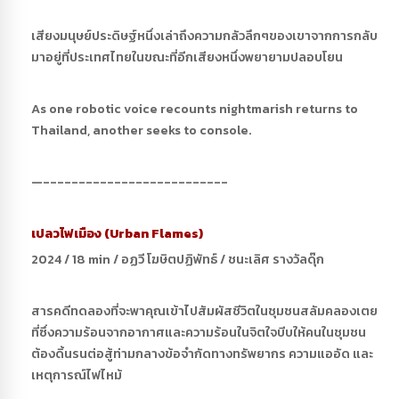
เสียงมนุษย์ประดิษฐ์หนึ่งเล่าถึงความกลัวลึกๆของเขาจากการกลับ
มาอยู่ที่ประเทศไทยในขณะที่อีกเสียงหนึ่งพยายามปลอบโยน
As one robotic voice recounts nightmarish returns to
Thailand, another seeks to console.
—--------------------------
เปลวไฟเมือง (Urban Flames)
2024 / 18 min / อฏวี โฆษิตปฏิพัทธ์ / ชนะเลิศ รางวัลดุ๊ก
สารคดีทดลองที่จะพาคุณเข้าไปสัมผัสชีวิตในชุมชนสลัมคลองเตย
ที่ซึ่งความร้อนจากอากาศและความร้อนในจิตใจบีบให้คนในชุมชน
ต้องดิ้นรนต่อสู้ท่ามกลางข้อจำกัดทางทรัพยากร ความแออัด และ
เหตุการณ์ไฟไหม้