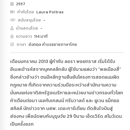
2557
กำกับโดย
Laura Poitras
สนับสนุนโดย
-
นำแสดงโดย
-
ความยาว
114 นาที
ภาษา
อังกฤษ คำบรรยายภาษาไทย
เดือนมกราคม 2013 ผู้กำกับ ลอรา พอยทราส เริ่มได้รับ
อีเมลเข้ารหัสจากบุคคลลึกลับ ผู้ใช้นามแฝงว่า “พลเมืองสี่”
ซึ่งกล่าวอ้างว่า ตนมีหลักฐานยืนยันโครงการสอดแนมผิด
กฎหมาย ที่เกิดจากความร่วมมือระหว่างสำนักงานความ
มั่นคงแห่งชาติสหรัฐอเมริกาและหน่วยงานข่าวกรองทั่วโลก
ห้าเดือนต่อมา เธอกับเกลนน์ กรีนวาลด์ และ ยูเวน แม็กแอ
สคิลล์ นักข่าวจาก นสพ. เดอะการ์เดียน ตัดสินใจบินสู่
ฮ่องกง เพื่อนัดพบกับบุรุษวัย 29 ปีนาม เอ็ดเวิร์ด สโนว์เดน
เป็นครั้งแรก