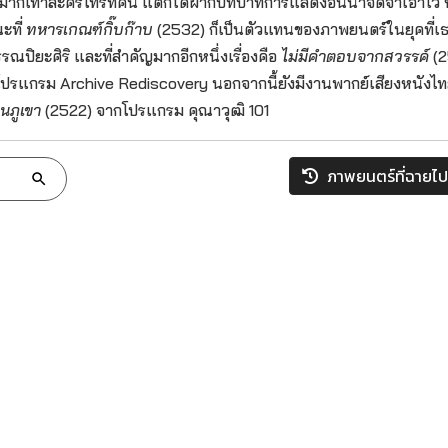
มากเท่าละครโทรทัศน์ แต่ก็ได้ฝากบทบาทการแสดงอันน่าจดจำเอาไว้ ห
ะที่
ทหารเกณฑ์กิ๊บก๊าบ
(2532) ก็เป็นตัวแทนของภาพยนตร์ในยุคที่เธ
รรณปิยะศิริ และที่สำคัญมากอีกหนึ่งเรื่องคือ
ไม่มีคำตอบจากสวรรค์
(2
โปรแกรม Archive Rediscovery นอกจากนี้ยังมีงานพากย์เสียงหนังไ
นภูเขา
(2522) จากโปรแกรม คุณาวุฒิ 101
ภาพยนตร์ที่ฉายไป