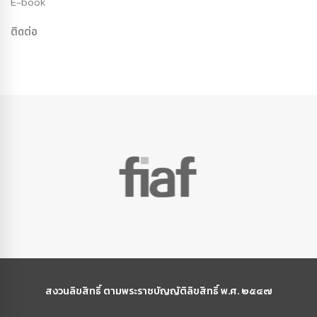
E-book
ติดต่อ
สงวนลิขสิทธิ์ ตามพระราชบัญญัติลิขสิทธิ์ พ.ศ. ๒๕๔๗