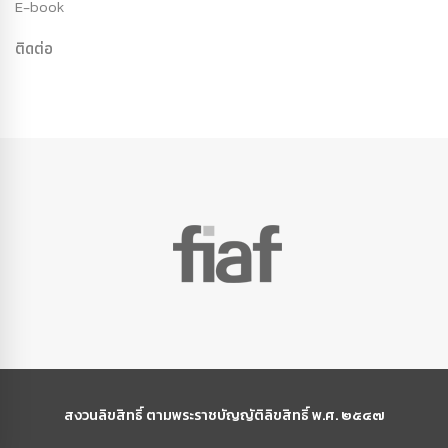
E-book
ติดต่อ
สงวนลิขสิทธิ์ ตามพระราชบัญญัติลิขสิทธิ์ พ.ศ. ๒๕๔๗