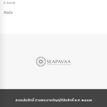
E-book
ติดต่อ
สงวนลิขสิทธิ์ ตามพระราชบัญญัติลิขสิทธิ์ พ.ศ. ๒๕๔๗