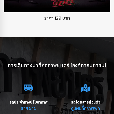
DVD นักโทษชาย
ราคา 129 บาท
การเดินทางมาที่หอภาพยนตร์ (องค์การมหาชน)
รถประจำทางปรับอากาศ
รถโดยสารส่วนตัว
สาย 515
ดูแผนที่กราฟฟิก