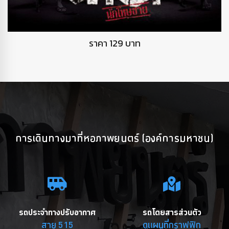
DVD นักโทษชาย
ราคา 129 บาท
การเดินทางมาที่หอภาพยนตร์ (องค์การมหาชน)
รถประจำทางปรับอากาศ
รถโดยสารส่วนตัว
สาย 515
ดูแผนที่กราฟฟิก