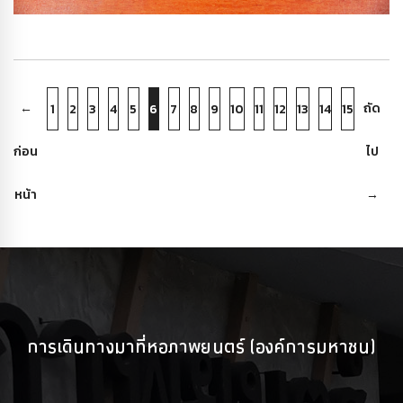
←
ถัด
1
2
3
4
5
6
7
8
9
10
11
12
13
14
15
ก่อน
ไป
หน้า
→
การเดินทางมาที่หอภาพยนตร์ (องค์การมหาชน)