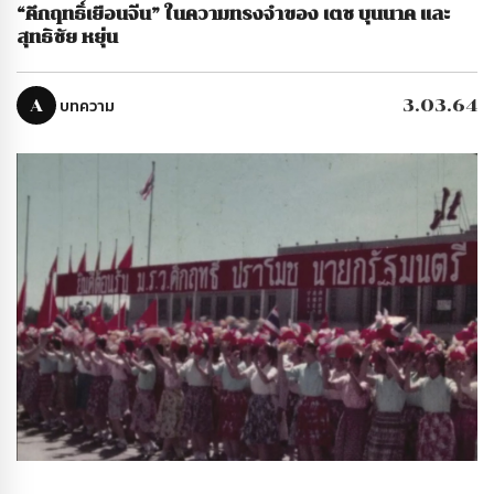
“คึกฤทธิ์เยือนจีน” ในความทรงจำของ เตช บุนนาค และ
สุทธิชัย หยุ่น
A
บทความ
3.03.64