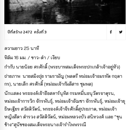
ปีที่สร้าง 2472 ครั้งที่ 3
ความยาว 25 นาที
ฟิล์ม 16 มม. / ขาว-ดำ / เงียบ
กำกับ นายน้อย ศรศักดิ์ (พระบาทสมเด็จพระปกเกล้าเจ้าอยู่หัว)
ถ่ายภาพ นายสมิงถุ่ย รามรามัญ (พลตรี หม่อมเจ้าอมรทัต กฤดา
กร), นายเล็ก ศรศักดิ์ (หม่อมเจ้ากัมลีสาร ชุมพล)
นักแสดง พระองค์เจ้าอ๊อสคาร์นุทิส กรมหมื่นอนุวัตรจาตุรน,
หม่อมเจ้าการวิก จักรพันธุ์, หม่อมเจ้าอัฌชา จักรพันธุ์, หม่อมเจ้ายุ
ธิษเฐียร สวัสดิวัตน์, พระองค์เจ้าจีรศักดิ์สุประภาต, หม่อมเจ้า
หญิงสีดา ดำรวง สวัสดิวัตน์, หม่อมหลวงบัว สนิทวงศ์ และ “ขุน
ช้าง”สุนัขของสมเด็จพระนางเจ้ารำไพพรรณี