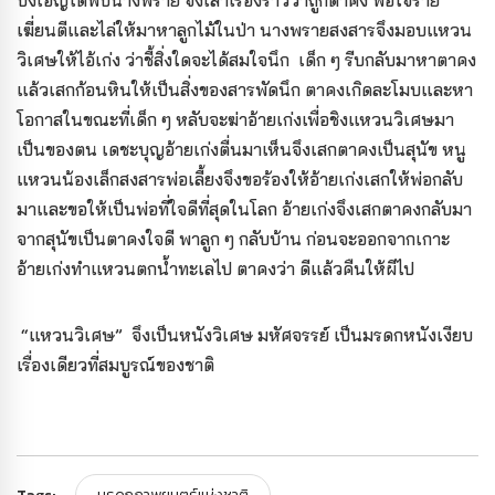
เฆี่ยนตีและไล่ให้มาหาลูกไม้ในป่า นางพรายสงสารจึงมอบแหวน
วิเศษให้ไอ้เก่ง ว่าชี้สิ่งใดจะได้สมใจนึก เด็ก ๆ รีบกลับมาหาตาคง
แล้วเสกก้อนหินให้เป็นสิ่งของสารพัดนึก ตาคงเกิดละโมบและหา
โอกาสในขณะที่เด็ก ๆ หลับจะฆ่าอ้ายเก่งเพื่อชิงแหวนวิเศษมา
เป็นของตน เดชะบุญอ้ายเก่งตื่นมาเห็นจึงเสกตาคงเป็นสุนัข หนู
แหวนน้องเล็กสงสารพ่อเลี้ยงจึงขอร้องให้อ้ายเก่งเสกให้พ่อกลับ
มาและขอให้เป็นพ่อที่ใจดีที่สุดในโลก อ้ายเก่งจึงเสกตาคงกลับมา
จากสุนัขเป็นตาคงใจดี พาลูก ๆ กลับบ้าน ก่อนจะออกจากเกาะ
อ้ายเก่งทำแหวนตกน้ำทะเลไป ตาคงว่า ดีแล้วคืนให้ผีไป
“แหวนวิเศษ” จึงเป็นหนังวิเศษ มหัศจรรย์ เป็นมรดกหนังเงียบ
เรื่องเดียวที่สมบูรณ์ของชาติ