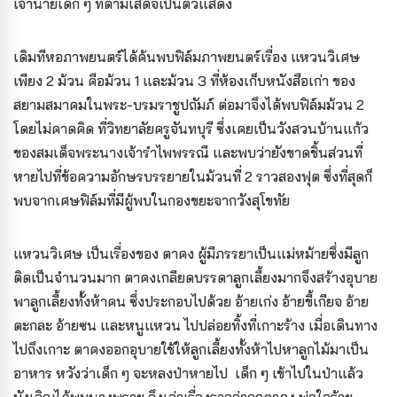
เจ้านายเด็ก ๆ ที่ตามเสด็จเป็นตัวแสดง
เดิมทีหอภาพยนตร์ได้ค้นพบฟิล์มภาพยนตร์เรื่อง แหวนวิเศษ
เพียง 2 ม้วน คือม้วน 1 และม้วน 3 ที่ห้องเก็บหนังสือเก่า ของ
สยามสมาคมในพระ-บรมราชูปถัมภ์ ต่อมาจึงได้พบฟิล์มม้วน 2
โดยไม่คาดคิด ที่วิทยาลัยครูจันทบุรี ซึ่งเคยเป็นวังสวนบ้านแก้ว
ของสมเด็จพระนางเจ้ารำไพพรรณี และพบว่ายังขาดชิ้นส่วนที่
หายไปที่ข้อความอักษรบรรยายในม้วนที่ 2 ราวสองฟุต ซึ่งที่สุดก็
พบจากเศษฟิล์มที่มีผู้พบในกองขยะจากวังสุโขทัย
แหวนวิเศษ เป็นเรื่องของ ตาคง ผู้มีภรรยาเป็นแม่หม้ายซึ่งมีลูก
ติดเป็นจำนวนมาก ตาคงเกลียดบรรดาลูกเลี้ยงมากจึงสร้างอุบาย
พาลูกเลี้ยงทั้งห้าคน ซึ่งประกอบไปด้วย อ้ายเก่ง อ้ายขี้เกียจ อ้าย
ตะกละ อ้ายซน และหนูแหวน ไปปล่อยทิ้งที่เกาะร้าง เมื่อเดินทาง
ไปถึงเกาะ ตาคงออกอุบายใช้ให้ลูกเลี้ยงทั้งห้าไปหาลูกไม้มาเป็น
อาหาร หวังว่าเด็ก ๆ จะหลงป่าหายไป เด็ก ๆ เข้าไปในป่าแล้ว
บังเอิญได้พบนางพราย จึงเล่าเรื่องราวว่าถูกตาคง พ่อใจร้าย