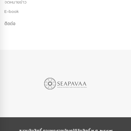
จดหมายข่าว
E-book
ติดต่อ
สงวนลิขสิทธิ์ ตามพระราชบัญญัติลิขสิทธิ์ พ.ศ. ๒๕๔๗