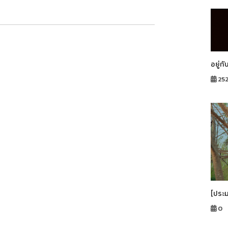
อยู่กั
25
[ประ
0