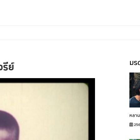
มรด
จรีย์
หลาน
25