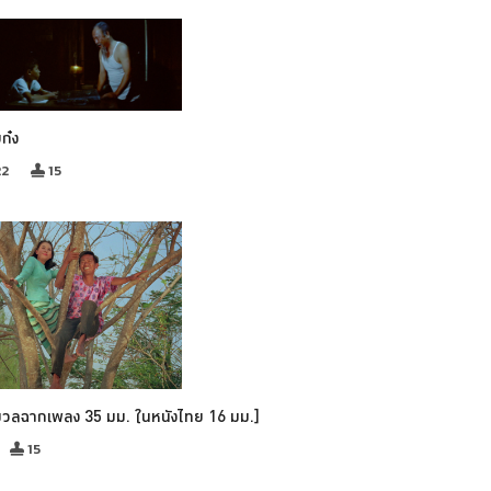
บก๋ง
22
15
มวลฉากเพลง 35 มม. ในหนังไทย 16 มม.]
15