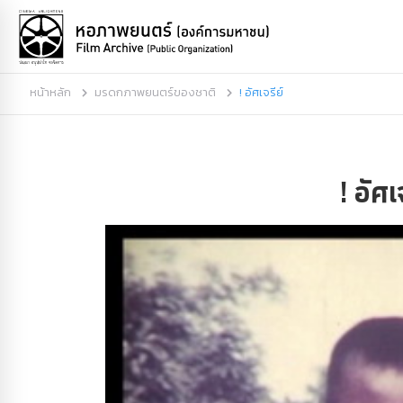
หน้าหลัก
มรดกภาพยนตร์ของชาติ
! อัศเจรีย์
! อัศเ