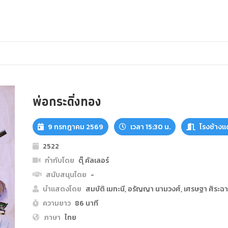
พ่อกระดิ่งทอง
9 กรกฎาคม 2569
เวลา 15:30 น.
โรงช้างแ
2522
กำกับโดย
ตุ๊ คัลเลอร์
สนับสนุนโดย
-
นำแสดงโดย
สมบัติ เมทะนี, อรัญญา นามวงศ์, เศรษฐา ศิระฉ
ความยาว
86 นาที
ภาษา
ไทย