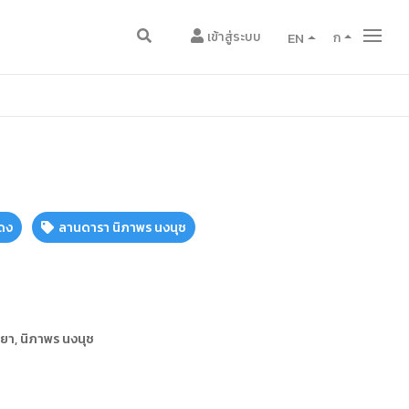
เข้าสู่ระบบ
EN
ก
ดง
ลานดารา นิภาพร นงนุช
ายา, นิภาพร นงนุช