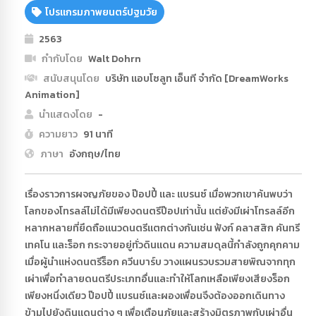
โปรแกรมภาพยนตร์ปฐมวัย
2563
กำกับโดย
Walt Dohrn
สนับสนุนโดย
บริษัท แอบโซลูท เอ็นที จำกัด [DreamWorks
Animation]
นำแสดงโดย
-
ความยาว
91 นาที
ภาษา
อังกฤษ/ไทย
เรื่องราวการผจญภัยของ ป๊อปปี้ และ แบรนซ์ เมื่อพวกเขาค้นพบว่า
โลกของโทรลล์ไม่ได้มีเพียงดนตรีป๊อปเท่านั้น แต่ยังมีเผ่าโทรลล์อีก
หลากหลายที่ยึดถือแนวดนตรีแตกต่างกันเช่น ฟังก์ คลาสสิก คันทรี
เทคโน และร็อก กระจายอยู่ทั่วดินแดน ความสมดุลนี้กำลังถูกคุกคาม
เมื่อผู้นำแห่งดนตรีร็อก ควีนบาร์บ วางแผนรวบรวมสายพิณจากทุก
เผ่าเพื่อทำลายดนตรีประเภทอื่นและทำให้โลกเหลือเพียงเสียงร็อก
เพียงหนึ่งเดียว ป๊อปปี้ แบรนซ์และผองเพื่อนจึงต้องออกเดินทาง
ข้ามไปยังดินแดนต่าง ๆ เพื่อเตือนภัยและสร้างมิตรภาพกับเผ่าอื่น