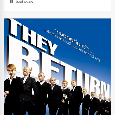
โรงช้างแดง