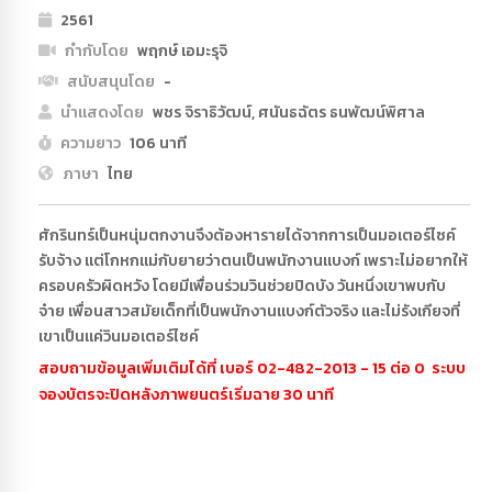
2561
กำกับโดย
พฤกษ์ เอมะรุจิ
สนับสนุนโดย
-
นำแสดงโดย
พชร จิราธิวัฒน์, ศนันธฉัตร ธนพัฒน์พิศาล
ความยาว
106 นาที
ภาษา
ไทย
ศักรินทร์เป็นหนุ่มตกงานจึงต้องหารายได้จากการเป็นมอเตอร์ไซค์
รับจ้าง แต่โกหกแม่กับยายว่าตนเป็นพนักงานแบงก์ เพราะไม่อยากให้
ครอบครัวผิดหวัง โดยมีเพื่อนร่วมวินช่วยปิดบัง วันหนึ่งเขาพบกับ
จ๋าย เพื่อนสาวสมัยเด็กที่เป็นพนักงานแบงก์ตัวจริง และไม่รังเกียจที่
เขาเป็นแค่วินมอเตอร์ไซค์
สอบถามข้อมูลเพิ่มเติมได้ที่ เบอร์ 02-482-2013 - 15 ต่อ 0 ระบบ
จองบัตรจะปิดหลังภาพยนตร์เริ่มฉาย 30 นาที