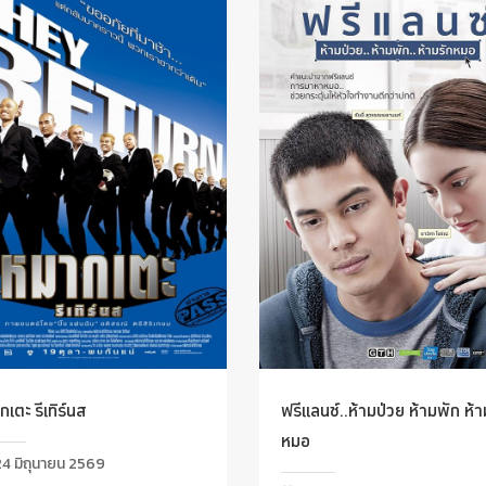
เตะ รีเทิร์นส
ฟรีแลนซ์..ห้ามป่วย ห้ามพัก ห้า
หมอ
4 มิถุนายน 2569