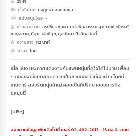
2549
กำกับโดย
ยงยุทธ ทองกองทุน
สนับสนุนโดย
-
นำแสดงโดย
อรปรียา หุ่นศาสตร์, พิมลวรรณ ศุภยางค์, พัชรศรี
เบญจมาศ, มีสุข แจ้งมีสุข, กุลนัดดา ปัจฉิมสวัสดิ์
ความยาว
112 นาที
ภาษา
ไทย
เมื่อ แป้ง ประกาศแต่งงานกับแฟนหนุ่มที่ดูใจได้ไม่นาน เพื่อน
ๆ ของเธอจึงทดสอบความเป็นชายของว่าที่เจ้าบ่าว โดยมี
เกย์ดาร์ สจวร์ตหนุ่มใหญ่ คอยเป็นที่ปรึกษาของภารกิจ
ชุลมุนนี้
[น15+]
สอบถามข้อมูลเพิ่มเติมได้ที่ เบอร์ 02-482-2013 - 15 ต่อ 0 ระบบ