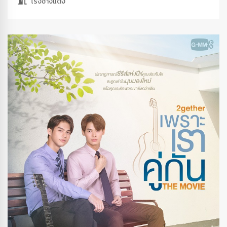
โรงช้างแดง