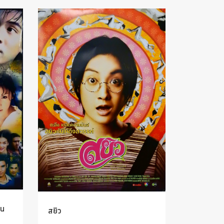
อน
สยิว