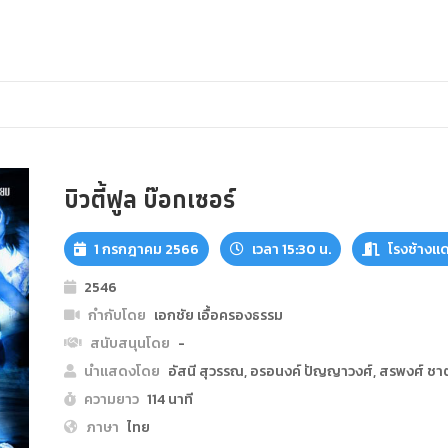
บิวตี้ฟูล บ๊อกเซอร์
1 กรกฎาคม 2566
เวลา 15:30 น.
โรงช้างแ
2546
กำกับโดย
เอกชัย เอื้อครองธรรม
สนับสนุนโดย
-
นำแสดงโดย
อัสนี สุวรรณ, อรอนงค์ ปัญญาวงศ์, สรพงศ์ ชาต
ความยาว
114 นาที
ภาษา
ไทย