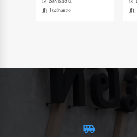
เวลา 15:30 น.
เ
โรงช้างแดง