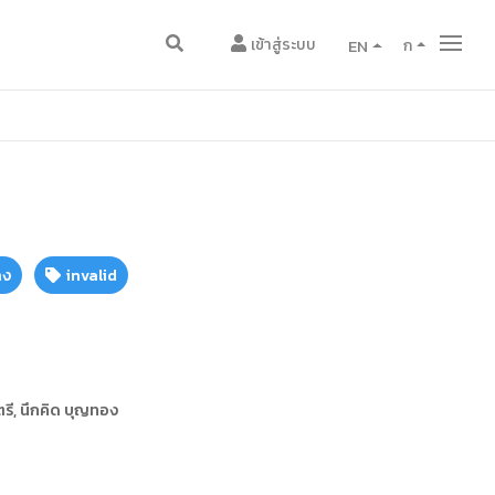
เข้าสู่ระบบ
EN
ก
ดง
invalid
รี, นึกคิด บุญทอง