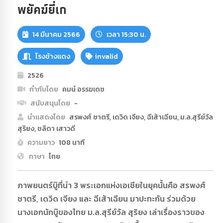
พยัคฆ์ยี่เก
14 มีนาคม 2566
เวลา 15:30 น.
โรงช้างแดง
invalid
2526
กำกับโดย
คมน์ อรรฆเดช
สนับสนุนโดย
-
นำแสดงโดย
สรพงศ์ ชาตรี, เดวิด เจียง, ฉีเส้าเฉียน, ม.ล.สุรีย์วัล
สุริยง, ชลิดา เสาวดี
ความยาว
108 นาที
ภาษา
ไทย
ภาพยนตร์บู๊ที่นำ 3 พระเอกแห่งเอเชียในยุคนั้นคือ สรพงศ์
ชาตรี, เดวิด เจียง และ ฉีเส้าเฉียน มาปะทะกัน ร่วมด้วย
นางเอกนักบู๊ของไทย ม.ล.สุรีย์วัล สุริยง เล่าเรื่องราวของ