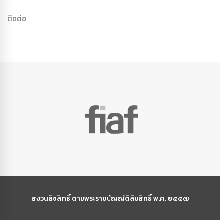
ติดต่อ
สงวนลิขสิทธิ์ ตามพระราชบัญญัติลิขสิทธิ์ พ.ศ. ๒๕๔๗